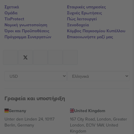
Σχετικά
Εταιρικές υπηρεσίες
Ομάδα
Συχνές Ερωτήσεις
TixProtect
Πώς λειτουργεί
Νομική γνωστοποίηση
Ξενοδοχεία
Όροι και Προΰποθέσεις
Κόμβος Παγκοσμίου Κυπέλλου
Πρόγραμμα Συνεργατών
Επικοινωνήστε μαζί μας
Γραφεία και υποστήριξη
Germany
United Kingdom
Unter den Linden 24, 10117
167 City Road, London, Greater
Berlin, Germany
London, EC1V 1AW, United
Kingdom