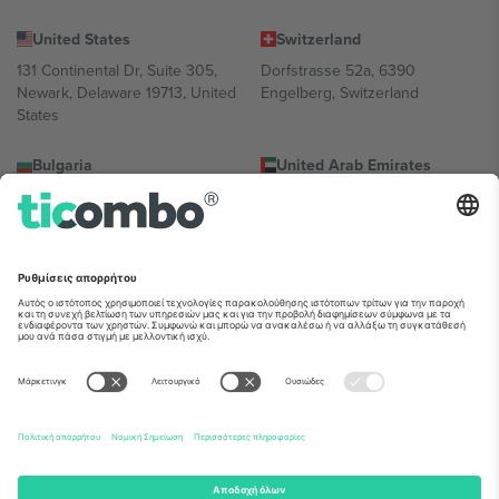
United States
Switzerland
131 Continental Dr, Suite 305,
Dorfstrasse 52a, 6390
Newark, Delaware 19713, United
Engelberg, Switzerland
States
Bulgaria
United Arab Emirates
Regus Sofia City West, bul
UAE Dubai Silicon Oasis, DDP
Totleben 53-55, 1606 Sofia,
Building A1, Office 302, Dubai,
Bulgaria
United Arab Emirates
Mexico
Av Chapultepec 360, Roma
Norte, Cuauhtémoc, 06700
Ciudad de México, CDMX,
Mexico
Η νομική οντότητα του παρόχου πλατφόρμας ενδέχεται να
διαφέρει ανάλογα με την τοποθεσία, την εκδήλωση ή/και τον
τομέα. Για λεπτομέρειες ανατρέξτε στη σελίδα της συγκεκριμένης
εκδήλωσης, στο αποτύπωμα και στους όρους.,
Νομική