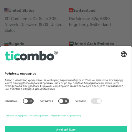
United States
Switzerland
131 Continental Dr, Suite 305,
Dorfstrasse 52a, 6390
Newark, Delaware 19713, United
Engelberg, Switzerland
States
Bulgaria
United Arab Emirates
Regus Sofia City West, bul
UAE Dubai Silicon Oasis, DDP
Totleben 53-55, 1606 Sofia,
Building A1, Office 302, Dubai,
Bulgaria
United Arab Emirates
Mexico
Av Chapultepec 360, Roma
Norte, Cuauhtémoc, 06700
Ciudad de México, CDMX,
Mexico
Η νομική οντότητα του παρόχου πλατφόρμας ενδέχεται να
διαφέρει ανάλογα με την τοποθεσία, την εκδήλωση ή/και τον
τομέα. Για λεπτομέρειες ανατρέξτε στη σελίδα της συγκεκριμένης
εκδήλωσης, στο αποτύπωμα και στους όρους.,
Νομική