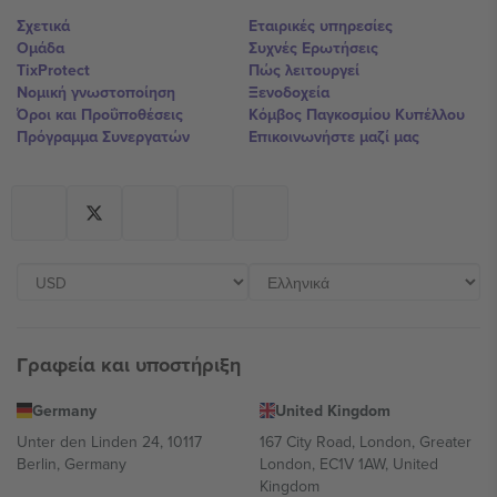
Σχετικά
Εταιρικές υπηρεσίες
Ομάδα
Συχνές Ερωτήσεις
TixProtect
Πώς λειτουργεί
Νομική γνωστοποίηση
Ξενοδοχεία
Όροι και Προΰποθέσεις
Κόμβος Παγκοσμίου Κυπέλλου
Πρόγραμμα Συνεργατών
Επικοινωνήστε μαζί μας
Γραφεία και υποστήριξη
Germany
United Kingdom
Unter den Linden 24, 10117
167 City Road, London, Greater
Berlin, Germany
London, EC1V 1AW, United
Kingdom