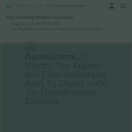
Σύνδεση
Μουσική
Folk
The Tumbling Paddies
The Tumbling Paddies εισιτήρια
Παρ, Οκτ 23 26, 19:00 BST
O2 Academy Liverpool,
Liverpool, United Kingdom
Λυπούμαστε,
, Ο
Χάρτης Του Χώρου
Δεν Είναι Διαθέσιμος
Αυτή Τη Στιγμή — Θα
Τον Προσθέσουμε
Σύντομα.