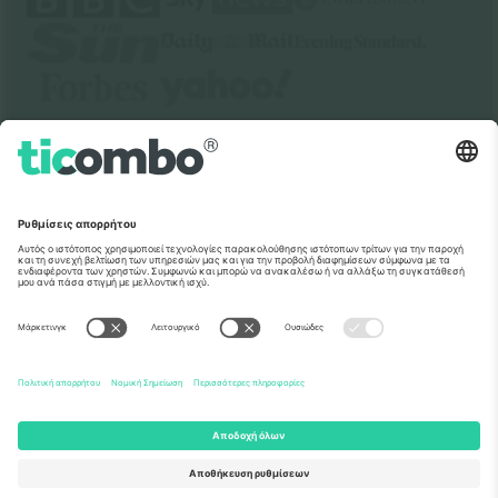
Σχετικά
Εταιρικές υπηρεσίες
Ομάδα
Συχνές Ερωτήσεις
TixProtect
Πώς λειτουργεί
Νομική γνωστοποίηση
Ξενοδοχεία
Όροι και Προΰποθέσεις
Κόμβος Παγκοσμίου Κυπέλλου
Πρόγραμμα Συνεργατών
Επικοινωνήστε μαζί μας