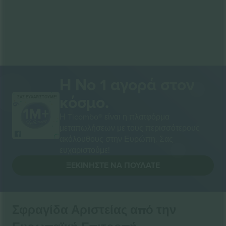
Η Νο 1 αγορά στον
κόσμο.
ΣΑΣ ΕΥΧΑΡΙΣΤΟΥΜΕ!
Η Ticombo® είναι η πλατφόρμα
μεταπωλήσεων με τους περισσότερους
ακόλουθους στην Ευρώπη. Σας
ευχαριστούμε!
ΞΕΚΙΝΉΣΤΕ ΝΑ ΠΟΥΛΆΤΕ
Σφραγίδα Αριστείας από την