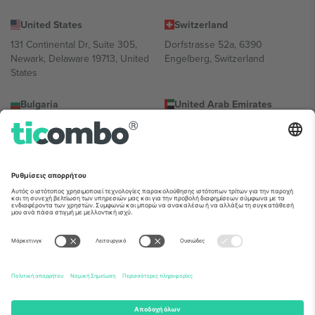
United States
Switzerland
131 Continental Dr, Suite 305,
Dorfstrasse 52a, 6390
Newark, Delaware 19713, United
Engelberg, Switzerland
States
Bulgaria
United Arab Emirates
Regus Sofia City West, bul
UAE Dubai Silicon Oasis, DDP
Totleben 53-55, 1606 Sofia,
Building A1, Office 302, Dubai,
Bulgaria
United Arab Emirates
Mexico
Av Chapultepec 360, Roma
Norte, Cuauhtémoc, 06700
Ciudad de México, CDMX,
Mexico
Η νομική οντότητα του παρόχου πλατφόρμας ενδέχεται να
διαφέρει ανάλογα με την τοποθεσία, την εκδήλωση ή/και τον
τομέα. Για λεπτομέρειες ανατρέξτε στη σελίδα της συγκεκριμένης
εκδήλωσης, στο αποτύπωμα και στους όρους.,
Νομική