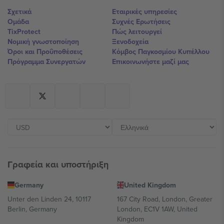
Σχετικά
Εταιρικές υπηρεσίες
Ομάδα
Συχνές Ερωτήσεις
TixProtect
Πώς λειτουργεί
Νομική γνωστοποίηση
Ξενοδοχεία
Όροι και Προΰποθέσεις
Κόμβος Παγκοσμίου Κυπέλλου
Πρόγραμμα Συνεργατών
Επικοινωνήστε μαζί μας
Γραφεία και υποστήριξη
Germany
United Kingdom
Unter den Linden 24, 10117
167 City Road, London, Greater
Berlin, Germany
London, EC1V 1AW, United
Kingdom