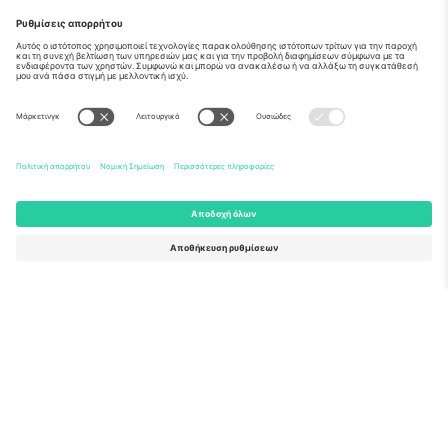
Σχετικά
Εταιρικές υπηρεσίες
Ομάδα
Συχνές Ερωτήσεις
TixProtect
Πώς λειτουργεί
Νομική γνωστοποίηση
Ξενοδοχεία
Όροι και Προΰποθέσεις
Κόμβος Παγκοσμίου Κυπέλλου
Πρόγραμμα Συνεργατών
Επικοινωνήστε μαζί μας
Γραφεία και υποστήριξη