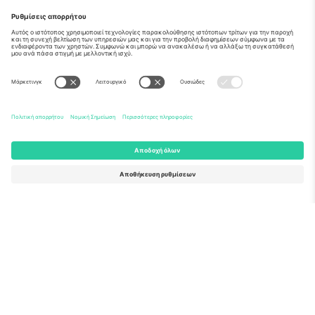
Σχετικά
Εταιρικές υπηρεσίες
Ομάδα
Συχνές Ερωτήσεις
TixProtect
Πώς λειτουργεί
Νομική γνωστοποίηση
Ξενοδοχεία
Όροι και Προΰποθέσεις
Κόμβος Παγκοσμίου Κυπέλλου
Πρόγραμμα Συνεργατών
Επικοινωνήστε μαζί μας
Γραφεία και υποστήριξη