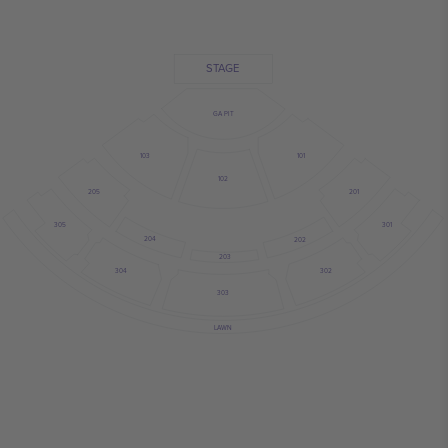
STAGE
GA PIT
101
103
102
201
205
301
305
204
202
203
304
302
303
LAWN