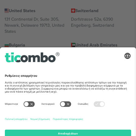
United States
Switzerland
131 Continental Dr, Suite 305,
Dorfstrasse 52a, 6390
Newark, Delaware 19713, United
Engelberg, Switzerland
States
Bulgaria
United Arab Emirates
Regus Sofia City West, bul
UAE Dubai Silicon Oasis, DDP
Totleben 53-55, 1606 Sofia,
Building A1, Office 302, Dubai,
Bulgaria
United Arab Emirates
Mexico
Av Chapultepec 360, Roma
Norte, Cuauhtémoc, 06700
Ciudad de México, CDMX,
Mexico
Η νομική οντότητα του παρόχου πλατφόρμας ενδέχεται να
διαφέρει ανάλογα με την τοποθεσία, την εκδήλωση ή/και τον
τομέα. Για λεπτομέρειες ανατρέξτε στη σελίδα της συγκεκριμένης
εκδήλωσης, στο αποτύπωμα και στους όρους.,
Νομική