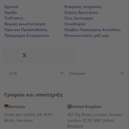
Σχετικά
Εταιρικές υπηρεσίες
Ομάδα
Συχνές Ερωτήσεις
TixProtect
Πώς λειτουργεί
Νομική γνωστοποίηση
Ξενοδοχεία
Όροι και Προΰποθέσεις
Κόμβος Παγκοσμίου Κυπέλλου
Πρόγραμμα Συνεργατών
Επικοινωνήστε μαζί μας
Γραφεία και υποστήριξη
Germany
United Kingdom
Unter den Linden 24, 10117
167 City Road, London, Greater
Berlin, Germany
London, EC1V 1AW, United
Kingdom