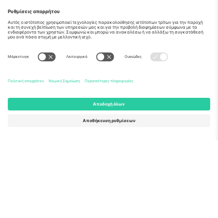
Σχετικά
Εταιρικές υπηρεσίες
Ομάδα
Συχνές Ερωτήσεις
TixProtect
Πώς λειτουργεί
Νομική γνωστοποίηση
Ξενοδοχεία
Όροι και Προΰποθέσεις
Κόμβος Παγκοσμίου Κυπέλλου
Πρόγραμμα Συνεργατών
Επικοινωνήστε μαζί μας
Γραφεία και υποστήριξη