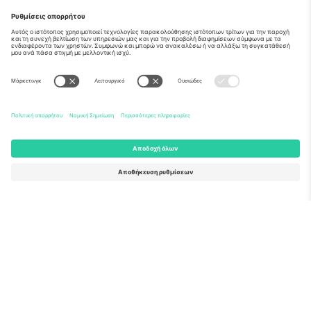
Σχετικά
Εταιρικές υπηρεσίες
Ομάδα
Συχνές Ερωτήσεις
TixProtect
Πώς λειτουργεί
Νομική γνωστοποίηση
Ξενοδοχεία
Όροι και Προΰποθέσεις
Κόμβος Παγκοσμίου Κυπέλλου
Πρόγραμμα Συνεργατών
Επικοινωνήστε μαζί μας
Γραφεία και υποστήριξη