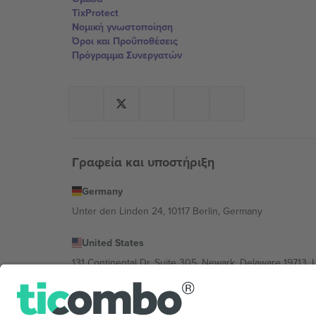
TixProtect
Νομική γνωστοποίηση
Όροι και Προΰποθέσεις
Πρόγραμμα Συνεργατών
Γραφεία και υποστήριξη
Germany
Unter den Linden 24, 10117 Berlin, Germany
United States
131 Continental Dr, Suite 305, Newark, Delaware 19713, 
Bulgaria
Regus Sofia City West, bul Totleben 53-55, 1606 Sofia, B