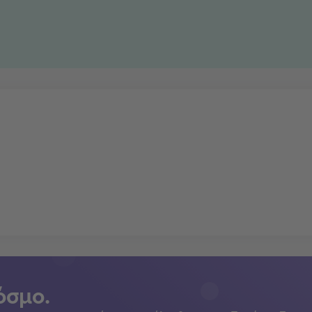
όσμο.