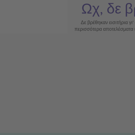
Ωχ, δε β
Δε βρέθηκαν εισιτήρια γι'
περισσότερα αποτελέσματα ή 