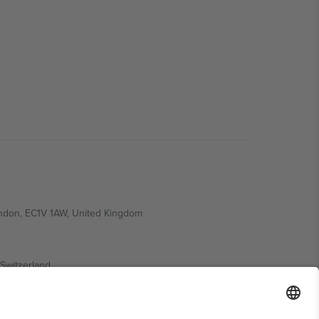
ondon, EC1V 1AW, United Kingdom
Switzerland
ding A1, Office 302, Dubai, United Arab Emirates