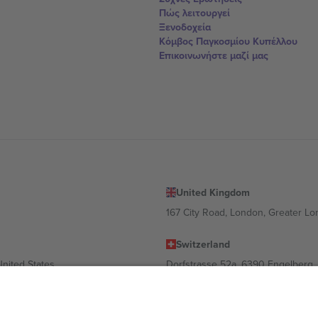
Πώς λειτουργεί
Ξενοδοχεία
Κόμβος Παγκοσμίου Κυπέλλου
Επικοινωνήστε μαζί μας
United Kingdom
167 City Road, London, Greater L
Switzerland
United States
Dorfstrasse 52a, 6390 Engelberg, 
United Arab Emirates
ulgaria
UAE Dubai Silicon Oasis, DDP Buil