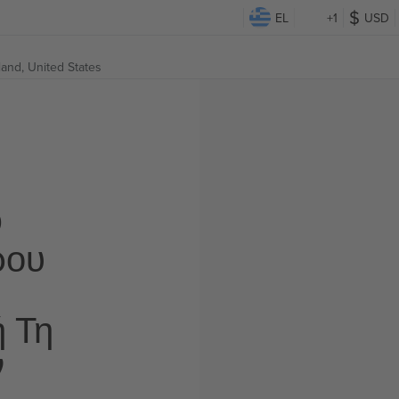
EL
+1
USD
land, United States
Ο
ρου
ή Τη
ν