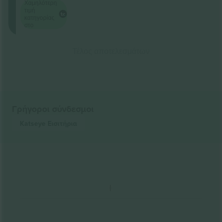
Χαμηλότερη
τιμή
κατηγορίας
στο
Τέλος αποτελεσμάτων
Γρήγοροι σύνδεσμοι
Katseye
Εισιτήρια