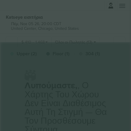
Σύνδεση
Katseye εισιτήρια
Πέμ, Νοε 05 26, 20:00 CDT
United Center,
Chicago, United States
$
410
-
1.468
Όλοι οι Πωλητές (13)
Upper (2)
Floor (1)
304 (1)
Λυπούμαστε,
, Ο
Χάρτης Του Χώρου
Δεν Είναι Διαθέσιμος
Αυτή Τη Στιγμή — Θα
Τον Προσθέσουμε
Σύντομα.