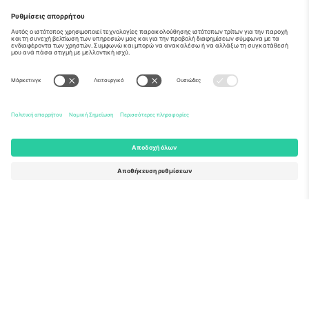
Σχετικά
Εταιρικές υπηρεσίες
Ομάδα
Συχνές Ερωτήσεις
TixProtect
Πώς λειτουργεί
Νομική γνωστοποίηση
Ξενοδοχεία
Όροι και Προΰποθέσεις
Κόμβος Παγκοσμίου Κυπέλλου
Πρόγραμμα Συνεργατών
Επικοινωνήστε μαζί μας
Γραφεία και υποστήριξη