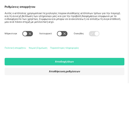
Σχετικά
Εταιρικές υπηρεσίες
Ομάδα
Συχνές Ερωτήσεις
TixProtect
Πώς λειτουργεί
Νομική γνωστοποίηση
Ξενοδοχεία
Όροι και Προΰποθέσεις
Κόμβος Παγκοσμίου Κυπέλλου
Πρόγραμμα Συνεργατών
Επικοινωνήστε μαζί μας
Γραφεία και υποστήριξη