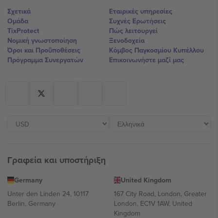
Σχετικά
Εταιρικές υπηρεσίες
Ομάδα
Συχνές Ερωτήσεις
TixProtect
Πώς λειτουργεί
Νομική γνωστοποίηση
Ξενοδοχεία
Όροι και Προΰποθέσεις
Κόμβος Παγκοσμίου Κυπέλλου
Πρόγραμμα Συνεργατών
Επικοινωνήστε μαζί μας
Γραφεία και υποστήριξη
Germany
United Kingdom
Unter den Linden 24, 10117
167 City Road, London, Greater
Berlin, Germany
London, EC1V 1AW, United
Kingdom