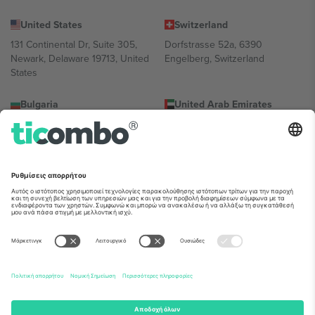
United States
Switzerland
131 Continental Dr, Suite 305,
Dorfstrasse 52a, 6390
Newark, Delaware 19713, United
Engelberg, Switzerland
States
Bulgaria
United Arab Emirates
Regus Sofia City West, bul
UAE Dubai Silicon Oasis, DDP
Totleben 53-55, 1606 Sofia,
Building A1, Office 302, Dubai,
Bulgaria
United Arab Emirates
Mexico
Av Chapultepec 360, Roma
Norte, Cuauhtémoc, 06700
Ciudad de México, CDMX,
Mexico
Η νομική οντότητα του παρόχου πλατφόρμας ενδέχεται να
διαφέρει ανάλογα με την τοποθεσία, την εκδήλωση ή/και τον
τομέα. Για λεπτομέρειες ανατρέξτε στη σελίδα της συγκεκριμένης
εκδήλωσης, στο αποτύπωμα και στους όρους.,
Νομική