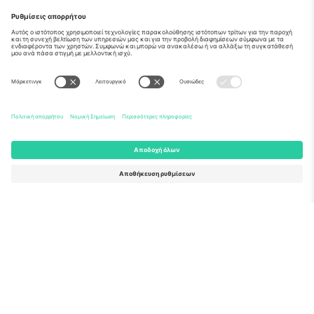
Σχετικά
Εταιρικές υπηρεσίες
Ομάδα
Συχνές Ερωτήσεις
TixProtect
Πώς λειτουργεί
Νομική γνωστοποίηση
Ξενοδοχεία
Όροι και Προΰποθέσεις
Κόμβος Παγκοσμίου Κυπέλλου
Πρόγραμμα Συνεργατών
Επικοινωνήστε μαζί μας
Γραφεία και υποστήριξη