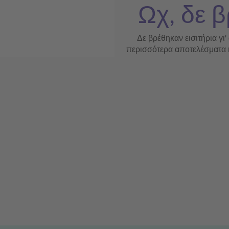
Ωχ, δε β
Δε βρέθηκαν εισιτήρια γι'
περισσότερα αποτελέσματα ή 