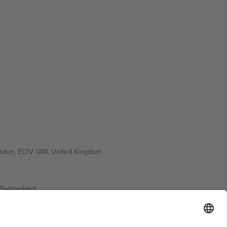
ondon, EC1V 1AW, United Kingdom
Switzerland
ding A1, Office 302, Dubai, United Arab Emirates