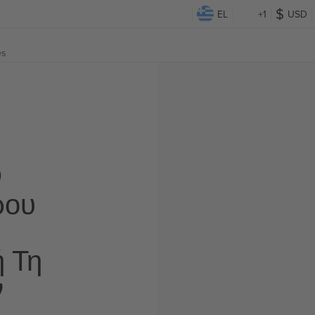
EL
+1
USD
es
Ο
ρου
ή Τη
ν