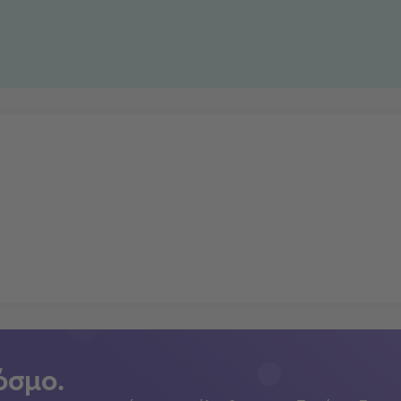
όσμο.