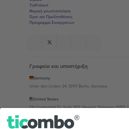
TixProtect
Νομική γνωστοποίηση
Όροι και Προΰποθέσεις
Πρόγραμμα Συνεργατών
Γραφεία και υποστήριξη
Germany
Unter den Linden 24, 10117 Berlin, Germany
United States
131 Continental Dr, Suite 305, Newark, Delaware 19713, 
Bulgaria
Regus Sofia City West, bul Totleben 53-55, 1606 Sofia, B