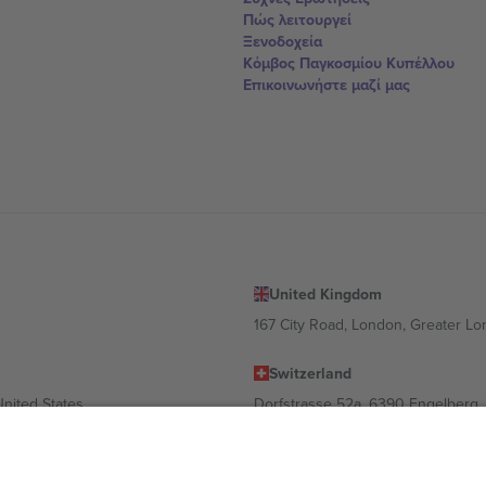
Πώς λειτουργεί
Ξενοδοχεία
Κόμβος Παγκοσμίου Κυπέλλου
Επικοινωνήστε μαζί μας
United Kingdom
167 City Road, London, Greater L
Switzerland
United States
Dorfstrasse 52a, 6390 Engelberg, 
United Arab Emirates
ulgaria
UAE Dubai Silicon Oasis, DDP Buil