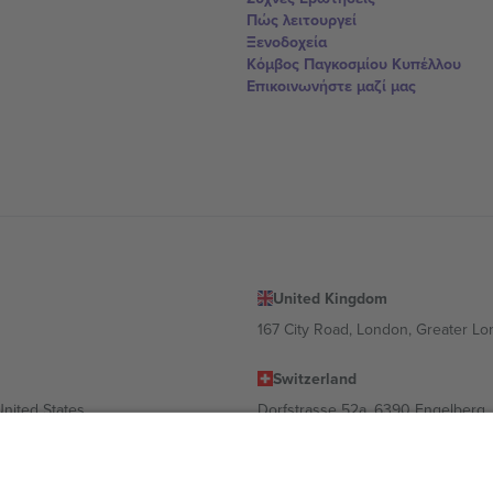
Πώς λειτουργεί
Ξενοδοχεία
Κόμβος Παγκοσμίου Κυπέλλου
Επικοινωνήστε μαζί μας
United Kingdom
167 City Road, London, Greater L
Switzerland
United States
Dorfstrasse 52a, 6390 Engelberg, 
United Arab Emirates
ulgaria
UAE Dubai Silicon Oasis, DDP Buil