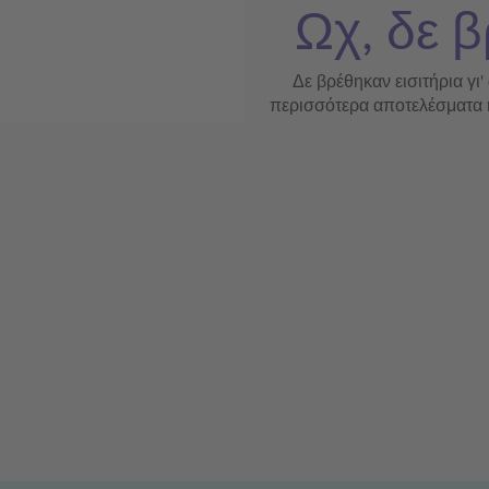
Ωχ, δε β
Δε βρέθηκαν εισιτήρια γι'
περισσότερα αποτελέσματα ή 