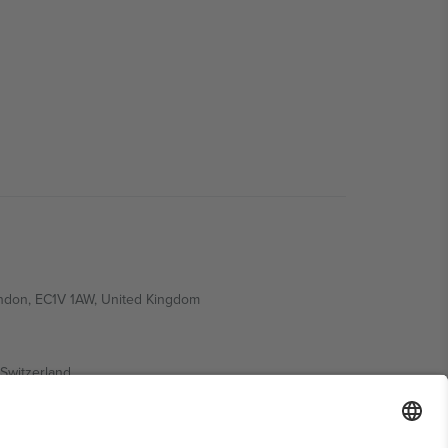
ondon, EC1V 1AW, United Kingdom
Switzerland
ding A1, Office 302, Dubai, United Arab Emirates