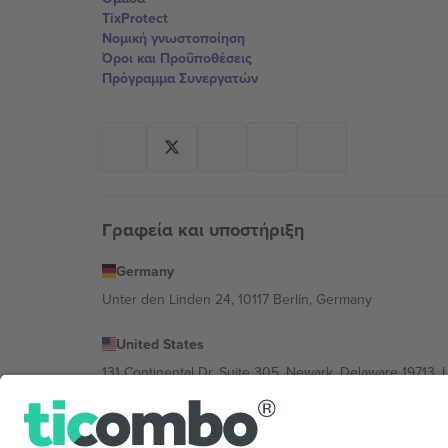
TixProtect
Νομική γνωστοποίηση
Όροι και Προΰποθέσεις
Πρόγραμμα Συνεργατών
Γραφεία και υποστήριξη
Germany
Unter den Linden 24, 10117 Berlin, Germany
United States
131 Continental Dr, Suite 305, Newark, Delaware 19713, 
Bulgaria
Regus Sofia City West, bul Totleben 53-55, 1606 Sofia, B