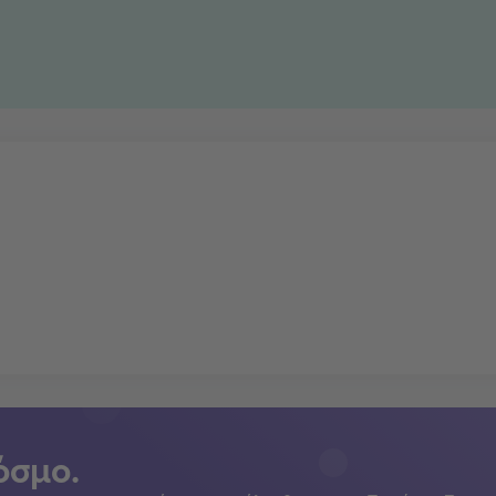
όσμο.