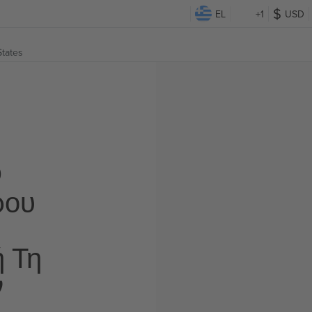
EL
+1
USD
States
Ο
ρου
ή Τη
ν