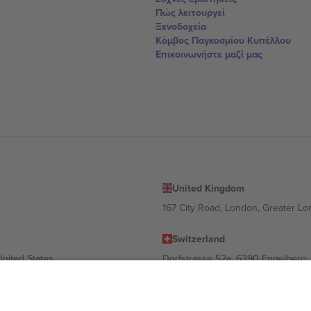
Πώς λειτουργεί
Ξενοδοχεία
Κόμβος Παγκοσμίου Κυπέλλου
Επικοινωνήστε μαζί μας
United Kingdom
167 City Road, London, Greater L
Switzerland
United States
Dorfstrasse 52a, 6390 Engelberg, 
United Arab Emirates
ulgaria
UAE Dubai Silicon Oasis, DDP Buil