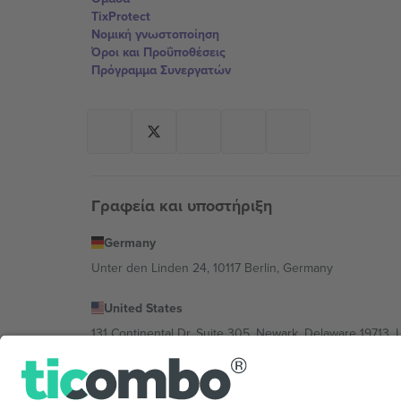
TixProtect
Νομική γνωστοποίηση
Όροι και Προΰποθέσεις
Πρόγραμμα Συνεργατών
Γραφεία και υποστήριξη
Germany
Unter den Linden 24, 10117 Berlin, Germany
United States
131 Continental Dr, Suite 305, Newark, Delaware 19713, 
Bulgaria
Regus Sofia City West, bul Totleben 53-55, 1606 Sofia, B