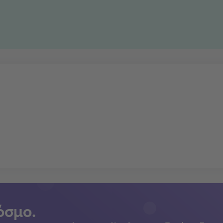
όσμο.