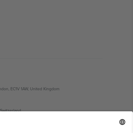
ondon, EC1V 1AW, United Kingdom
Switzerland
ding A1, Office 302, Dubai, United Arab Emirates