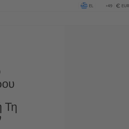
EL
+49
EU
Ο
ρου
ή Τη
ν