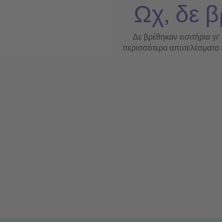
Ωχ, δε β
Δε βρέθηκαν εισιτήρια γι'
περισσότερα αποτελέσματα ή 