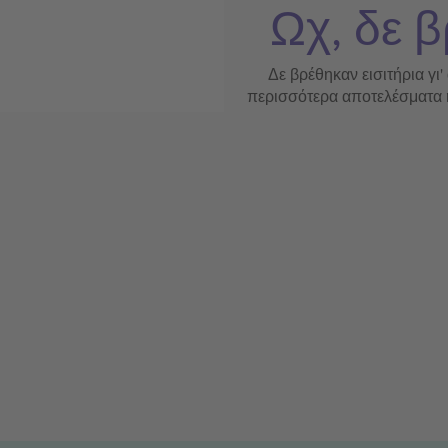
Ωχ, δε β
Δε βρέθηκαν εισιτήρια γι'
περισσότερα αποτελέσματα ή 