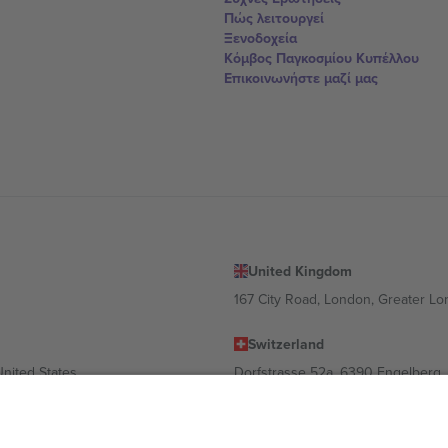
Πώς λειτουργεί
Ξενοδοχεία
Κόμβος Παγκοσμίου Κυπέλλου
Επικοινωνήστε μαζί μας
United Kingdom
167 City Road, London, Greater L
Switzerland
United States
Dorfstrasse 52a, 6390 Engelberg, 
United Arab Emirates
ulgaria
UAE Dubai Silicon Oasis, DDP Buil