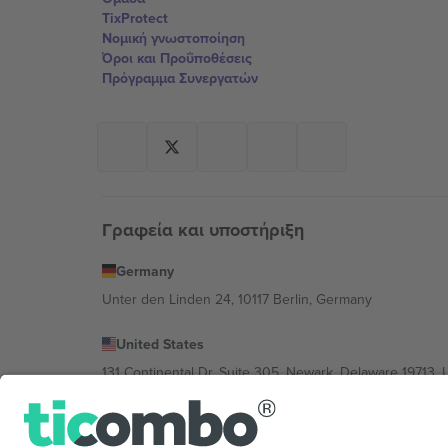
TixProtect
Νομική γνωστοποίηση
Όροι και Προΰποθέσεις
Πρόγραμμα Συνεργατών
Γραφεία και υποστήριξη
Germany
Unter den Linden 24, 10117 Berlin, Germany
United States
131 Continental Dr, Suite 305, Newark, Delaware 19713, 
Bulgaria
Regus Sofia City West, bul Totleben 53-55, 1606 Sofia, B