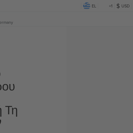
EL
+1
USD
Germany
Ο
ρου
ή Τη
ν