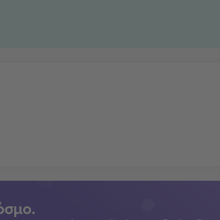
όσμο.