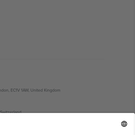
ondon, EC1V 1AW, United Kingdom
Switzerland
ding A1, Office 302, Dubai, United Arab Emirates