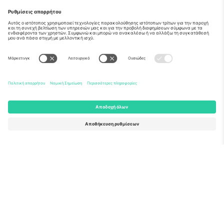
Σχετικά
Εταιρικές υπηρεσίες
Ομάδα
Συχνές Ερωτήσεις
TixProtect
Πώς λειτουργεί
Νομική γνωστοποίηση
Ξενοδοχεία
Όροι και Προΰποθέσεις
Κόμβος Παγκοσμίου Κυπέλλου
Πρόγραμμα Συνεργατών
Επικοινωνήστε μαζί μας
Γραφεία και υποστήριξη