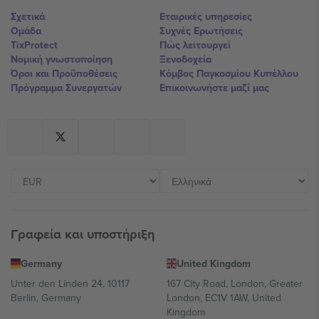
Σχετικά
Εταιρικές υπηρεσίες
Ομάδα
Συχνές Ερωτήσεις
TixProtect
Πώς λειτουργεί
Νομική γνωστοποίηση
Ξενοδοχεία
Όροι και Προΰποθέσεις
Κόμβος Παγκοσμίου Κυπέλλου
Πρόγραμμα Συνεργατών
Επικοινωνήστε μαζί μας
Γραφεία και υποστήριξη
Germany
United Kingdom
Unter den Linden 24, 10117
167 City Road, London, Greater
Berlin, Germany
London, EC1V 1AW, United
Kingdom