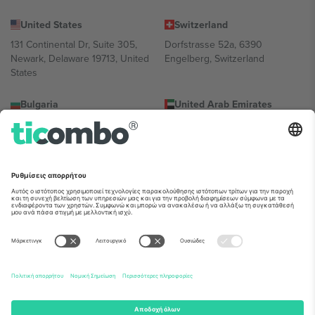
United States
Switzerland
131 Continental Dr, Suite 305,
Dorfstrasse 52a, 6390
Newark, Delaware 19713, United
Engelberg, Switzerland
States
Bulgaria
United Arab Emirates
Regus Sofia City West, bul
UAE Dubai Silicon Oasis, DDP
Totleben 53-55, 1606 Sofia,
Building A1, Office 302, Dubai,
Bulgaria
United Arab Emirates
Mexico
Av Chapultepec 360, Roma
Norte, Cuauhtémoc, 06700
Ciudad de México, CDMX,
Mexico
Η νομική οντότητα του παρόχου πλατφόρμας ενδέχεται να
διαφέρει ανάλογα με την τοποθεσία, την εκδήλωση ή/και τον
τομέα. Για λεπτομέρειες ανατρέξτε στη σελίδα της συγκεκριμένης
εκδήλωσης, στο αποτύπωμα και στους όρους.,
Νομική