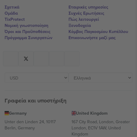
Σχετικά
Εταιρικές υπηρεσίες
Ομάδα
Συχνές Ερωτήσεις
TixProtect
Πώς λειτουργεί
Νομική γνωστοποίηση
Ξενοδοχεία
Όροι και Προΰποθέσεις
Κόμβος Παγκοσμίου Κυπέλλου
Πρόγραμμα Συνεργατών
Επικοινωνήστε μαζί μας
Γραφεία και υποστήριξη
Germany
United Kingdom
Unter den Linden 24, 10117
167 City Road, London, Greater
Berlin, Germany
London, EC1V 1AW, United
Kingdom