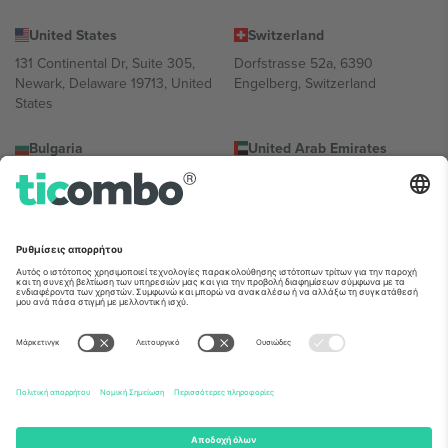
United States
Switzerland
131 Continental Dr, Suite 305,
Dorfstrasse 52a, 6390
Newark, Delaware 19713, United
Engelberg, Switzerland
States
Bulgaria
United Arab Emirates
Regus Sofia City West, bul
UAE Dubai Silicon Oasis, DDP
Totleben 53-55, 1606 Sofia,
Building A1, Office 302, Dubai,
Bulgaria
United Arab Emirates
Mexico
Av Chapultepec 360, Roma
Norte, Cuauhtémoc, 06700
Ciudad de México, CDMX,
Mexico
Η νομική οντότητα του παρόχου πλατφόρμας ενδέχεται να
διαφέρει ανάλογα με την τοποθεσία, την εκδήλωση ή/και τον
τομέα. Για λεπτομέρειες ανατρέξτε στη σελίδα της συγκεκριμένης
εκδήλωσης, στο αποτύπωμα και στους όρους.,
Νομική