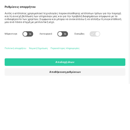
Σχετικά
Εταιρικές υπηρεσίες
Ομάδα
Συχνές Ερωτήσεις
TixProtect
Πώς λειτουργεί
Νομική γνωστοποίηση
Ξενοδοχεία
Όροι και Προΰποθέσεις
Κόμβος Παγκοσμίου Κυπέλλου
Πρόγραμμα Συνεργατών
Επικοινωνήστε μαζί μας
Γραφεία και υποστήριξη