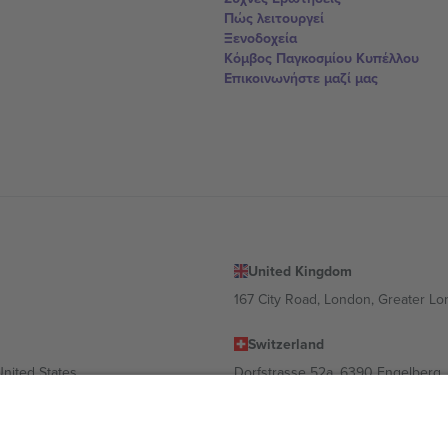
Πώς λειτουργεί
Ξενοδοχεία
Κόμβος Παγκοσμίου Κυπέλλου
Επικοινωνήστε μαζί μας
United Kingdom
167 City Road, London, Greater L
Switzerland
United States
Dorfstrasse 52a, 6390 Engelberg, 
United Arab Emirates
ulgaria
UAE Dubai Silicon Oasis, DDP Buil