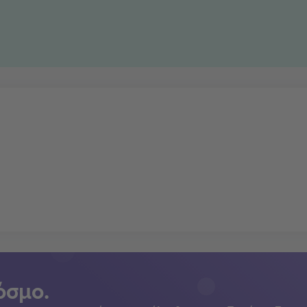
όσμο.