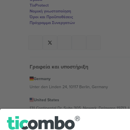
TixProtect
Νομική γνωστοποίηση
Όροι και Προΰποθέσεις
Πρόγραμμα Συνεργατών
Γραφεία και υποστήριξη
Germany
Unter den Linden 24, 10117 Berlin, Germany
United States
131 Continental Dr, Suite 305, Newark, Delaware 19713, 
Bulgaria
Regus Sofia City West, bul Totleben 53-55, 1606 Sofia, B