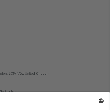
ondon, EC1V 1AW, United Kingdom
Switzerland
ding A1, Office 302, Dubai, United Arab Emirates