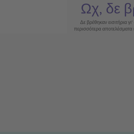
Ωχ, δε β
Δε βρέθηκαν εισιτήρια γι'
περισσότερα αποτελέσματα ή 