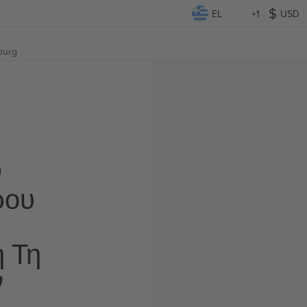
EL
+1
USD
ourg
Ο
ρου
ή Τη
ν