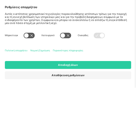
Σχετικά
Εταιρικές υπηρεσίες
Ομάδα
Συχνές Ερωτήσεις
TixProtect
Πώς λειτουργεί
Νομική γνωστοποίηση
Ξενοδοχεία
Όροι και Προΰποθέσεις
Κόμβος Παγκοσμίου Κυπέλλου
Πρόγραμμα Συνεργατών
Επικοινωνήστε μαζί μας
Γραφεία και υποστήριξη