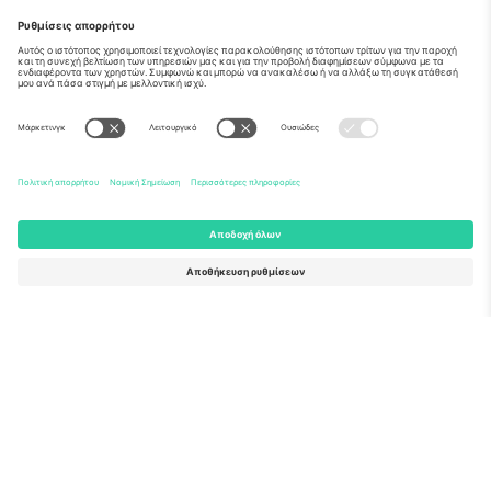
Σχετικά
Εταιρικές υπηρεσίες
Ομάδα
Συχνές Ερωτήσεις
TixProtect
Πώς λειτουργεί
Νομική γνωστοποίηση
Ξενοδοχεία
Όροι και Προΰποθέσεις
Κόμβος Παγκοσμίου Κυπέλλου
Πρόγραμμα Συνεργατών
Επικοινωνήστε μαζί μας
Γραφεία και υποστήριξη