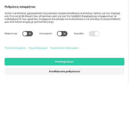
Σχετικά
Εταιρικές υπηρεσίες
Ομάδα
Συχνές Ερωτήσεις
TixProtect
Πώς λειτουργεί
Νομική γνωστοποίηση
Ξενοδοχεία
Όροι και Προΰποθέσεις
Κόμβος Παγκοσμίου Κυπέλλου
Πρόγραμμα Συνεργατών
Επικοινωνήστε μαζί μας
Γραφεία και υποστήριξη