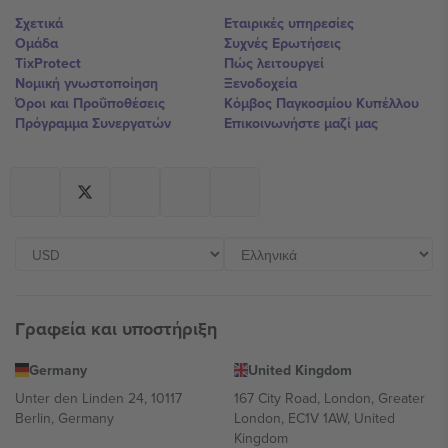
Σχετικά
Εταιρικές υπηρεσίες
Ομάδα
Συχνές Ερωτήσεις
TixProtect
Πώς λειτουργεί
Νομική γνωστοποίηση
Ξενοδοχεία
Όροι και Προΰποθέσεις
Κόμβος Παγκοσμίου Κυπέλλου
Πρόγραμμα Συνεργατών
Επικοινωνήστε μαζί μας
Γραφεία και υποστήριξη
Germany
United Kingdom
Unter den Linden 24, 10117
167 City Road, London, Greater
Berlin, Germany
London, EC1V 1AW, United
Kingdom