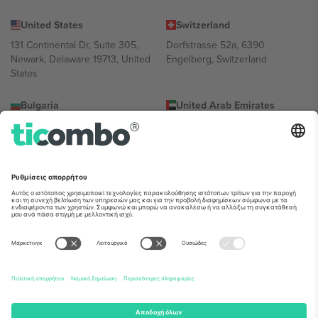
United States
Switzerland
131 Continental Dr, Suite 305,
Dorfstrasse 52a, 6390
Newark, Delaware 19713, United
Engelberg, Switzerland
States
Bulgaria
United Arab Emirates
Regus Sofia City West, bul
UAE Dubai Silicon Oasis, DDP
Totleben 53-55, 1606 Sofia,
Building A1, Office 302, Dubai,
Bulgaria
United Arab Emirates
Mexico
Av Chapultepec 360, Roma
Norte, Cuauhtémoc, 06700
Ciudad de México, CDMX,
Mexico
Η νομική οντότητα του παρόχου πλατφόρμας ενδέχεται να
διαφέρει ανάλογα με την τοποθεσία, την εκδήλωση ή/και τον
τομέα. Για λεπτομέρειες ανατρέξτε στη σελίδα της συγκεκριμένης
εκδήλωσης, στο αποτύπωμα και στους όρους.,
Νομική