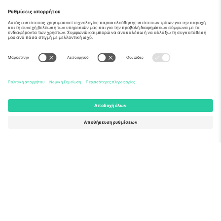
Σχετικά
Εταιρικές υπηρεσίες
Ομάδα
Συχνές Ερωτήσεις
TixProtect
Πώς λειτουργεί
Νομική γνωστοποίηση
Ξενοδοχεία
Όροι και Προΰποθέσεις
Κόμβος Παγκοσμίου Κυπέλλου
Πρόγραμμα Συνεργατών
Επικοινωνήστε μαζί μας
Γραφεία και υποστήριξη