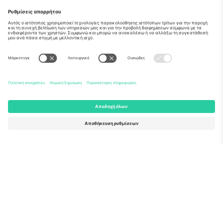
Σχετικά
Εταιρικές υπηρεσίες
Ομάδα
Συχνές Ερωτήσεις
TixProtect
Πώς λειτουργεί
Νομική γνωστοποίηση
Ξενοδοχεία
Όροι και Προΰποθέσεις
Κόμβος Παγκοσμίου Κυπέλλου
Πρόγραμμα Συνεργατών
Επικοινωνήστε μαζί μας
Γραφεία και υποστήριξη