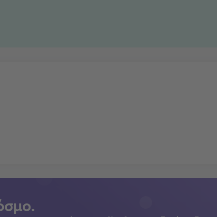
όσμο.