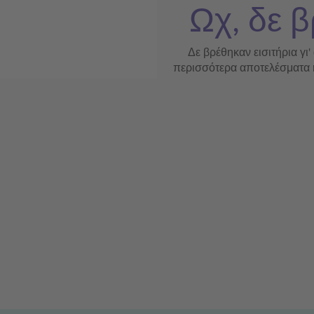
Ωχ, δε β
Δε βρέθηκαν εισιτήρια γι'
περισσότερα αποτελέσματα ή 