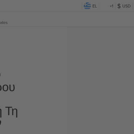
EL
+1
USD
tates
Ο
ρου
ή Τη
ν