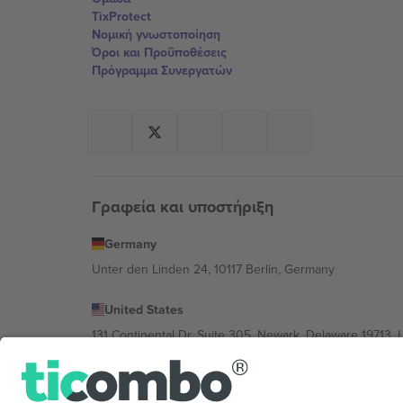
TixProtect
Νομική γνωστοποίηση
Όροι και Προΰποθέσεις
Πρόγραμμα Συνεργατών
Γραφεία και υποστήριξη
Germany
Unter den Linden 24, 10117 Berlin, Germany
United States
131 Continental Dr, Suite 305, Newark, Delaware 19713, 
Bulgaria
Regus Sofia City West, bul Totleben 53-55, 1606 Sofia, B