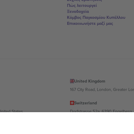
Πώς λειτουργεί
Ξενοδοχεία
Κόμβος Παγκοσμίου Κυπέλλου
Επικοινωνήστε μαζί μας
United Kingdom
167 City Road, London, Greater L
Switzerland
United States
Dorfstrasse 52a, 6390 Engelberg, 
United Arab Emirates
ulgaria
UAE Dubai Silicon Oasis, DDP Buil