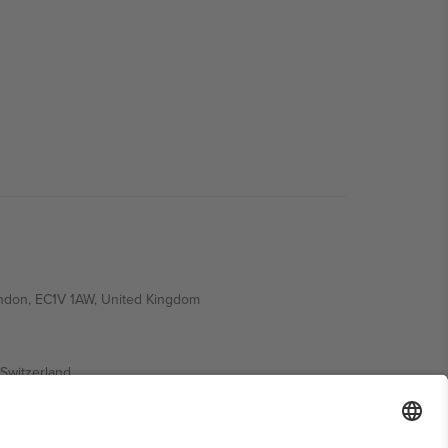
ondon, EC1V 1AW, United Kingdom
Switzerland
ding A1, Office 302, Dubai, United Arab Emirates