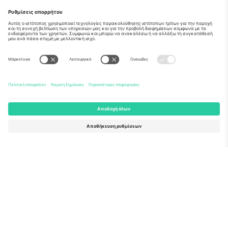
Σχετικά
Εταιρικές υπηρεσίες
Ομάδα
Συχνές Ερωτήσεις
TixProtect
Πώς λειτουργεί
Νομική γνωστοποίηση
Ξενοδοχεία
Όροι και Προΰποθέσεις
Κόμβος Παγκοσμίου Κυπέλλου
Πρόγραμμα Συνεργατών
Επικοινωνήστε μαζί μας
Γραφεία και υποστήριξη