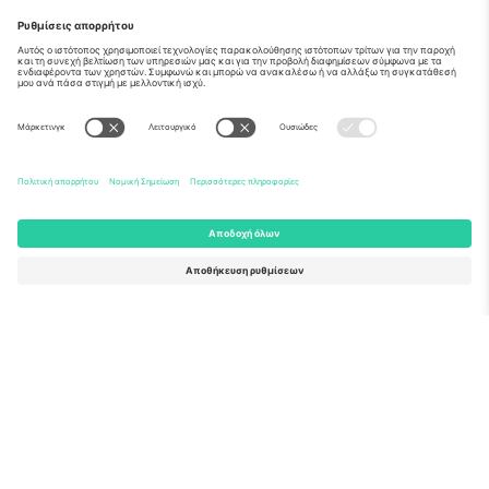
Σχετικά
Εταιρικές υπηρεσίες
Ομάδα
Συχνές Ερωτήσεις
TixProtect
Πώς λειτουργεί
Νομική γνωστοποίηση
Ξενοδοχεία
Όροι και Προΰποθέσεις
Κόμβος Παγκοσμίου Κυπέλλου
Πρόγραμμα Συνεργατών
Επικοινωνήστε μαζί μας
Γραφεία και υποστήριξη