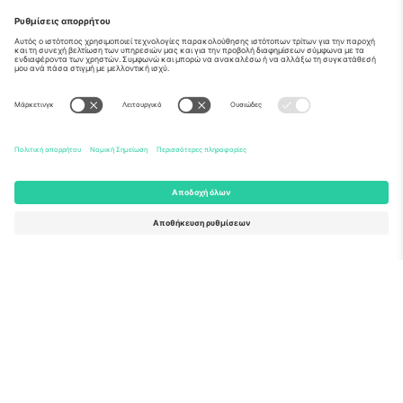
Σχετικά
Εταιρικές υπηρεσίες
Ομάδα
Συχνές Ερωτήσεις
TixProtect
Πώς λειτουργεί
Νομική γνωστοποίηση
Ξενοδοχεία
Όροι και Προΰποθέσεις
Κόμβος Παγκοσμίου Κυπέλλου
Πρόγραμμα Συνεργατών
Επικοινωνήστε μαζί μας
Γραφεία και υποστήριξη