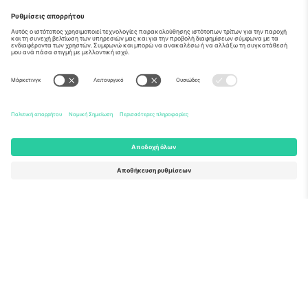
Σχετικά
Εταιρικές υπηρεσίες
Ομάδα
Συχνές Ερωτήσεις
TixProtect
Πώς λειτουργεί
Νομική γνωστοποίηση
Ξενοδοχεία
Όροι και Προΰποθέσεις
Κόμβος Παγκοσμίου Κυπέλλου
Πρόγραμμα Συνεργατών
Επικοινωνήστε μαζί μας
Γραφεία και υποστήριξη