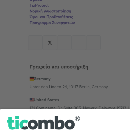
TixProtect
Νομική γνωστοποίηση
Όροι και Προΰποθέσεις
Πρόγραμμα Συνεργατών
Γραφεία και υποστήριξη
Germany
Unter den Linden 24, 10117 Berlin, Germany
United States
131 Continental Dr, Suite 305, Newark, Delaware 19713, 
Bulgaria
Regus Sofia City West, bul Totleben 53-55, 1606 Sofia, B