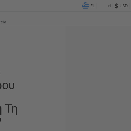
EL
+1
USD
tria
Ο
ρου
ή Τη
ν