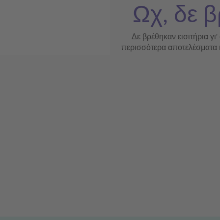
Ωχ, δε β
Δε βρέθηκαν εισιτήρια γι'
περισσότερα αποτελέσματα ή 