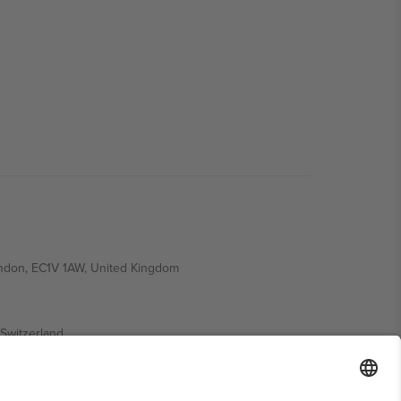
ondon, EC1V 1AW, United Kingdom
Switzerland
ding A1, Office 302, Dubai, United Arab Emirates