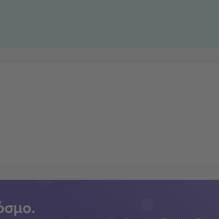
όσμο.