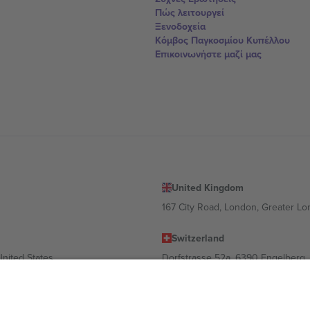
Πώς λειτουργεί
Ξενοδοχεία
Κόμβος Παγκοσμίου Κυπέλλου
Επικοινωνήστε μαζί μας
United Kingdom
167 City Road, London, Greater L
Switzerland
United States
Dorfstrasse 52a, 6390 Engelberg, 
United Arab Emirates
ulgaria
UAE Dubai Silicon Oasis, DDP Buil