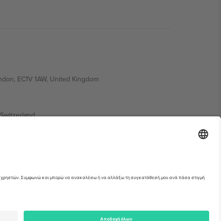
ondon, EC1V 1AW, United Kingdom
Switzerland
ding A1, Office 302, Dubai, United Arab Emirates
ια λεπτομέρειες ανατρέξτε στη σελίδα της
erved.