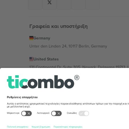
Γραφεία και υποστήριξη
Germany
Unter den Linden 24, 10117 Berlin, Germany
United States
131 Continental Dr, Suite 305, Newark, Delaware 19713, 
Bulgaria
Regus Sofia City West, bul Totleben 53-55, 1606 Sofia, B
Mexico
Av Chapultepec 360, Roma Norte, Cuauhtémoc, 06700
Η νομική οντότητα του παρόχου πλατφόρμας ενδέχεται ν
συγκεκριμένης εκδήλωσης, στο αποτύπωμα και στους 