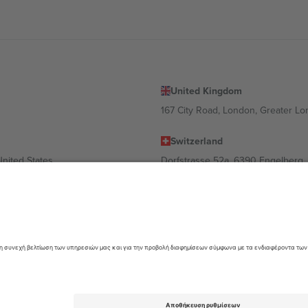
United Kingdom
167 City Road, London, Greater L
Switzerland
United States
Dorfstrasse 52a, 6390 Engelberg, 
United Arab Emirates
ulgaria
UAE Dubai Silicon Oasis, DDP Buil
 Ciudad de México, CDMX, Mexico
α διαφέρει ανάλογα με την τοποθεσία, την εκδήλωση ή/και τον τομέα. Γ
όρους.,
Νομική γνωστοποίηση
και
Οροι.
© 2026 Ticombo. All rights res