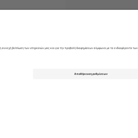
nka National Cricket Team
Εισιτήρια
Vitality IT20 Series
Εισιτήρια