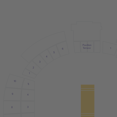
Pavillion
Terrace
1
6
5
4
3
2
1
10
5
9
4
3
8