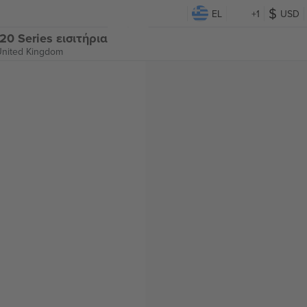
EL
+1
USD
T20 Series εισιτήρια
United Kingdom