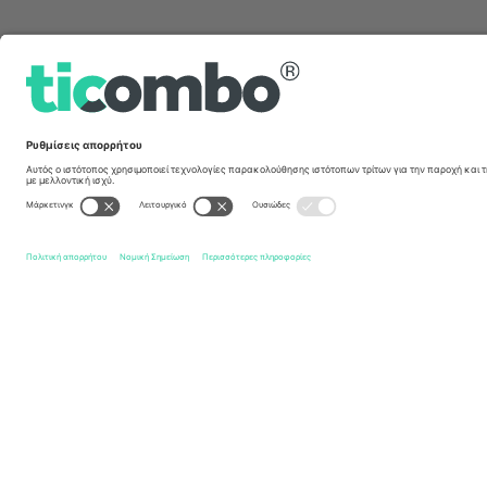
Γρήγοροι σύνδεσμοι
England Men's National Cricket Team
Εισιτήρια
Sri La