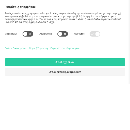
Σχετικά
Εταιρικές υπηρεσίες
Ομάδα
Συχνές Ερωτήσεις
TixProtect
Πώς λειτουργεί
Νομική γνωστοποίηση
Ξενοδοχεία
Όροι και Προΰποθέσεις
Κόμβος Παγκοσμίου Κυπέλλου
Πρόγραμμα Συνεργατών
Επικοινωνήστε μαζί μας
Γραφεία και υποστήριξη