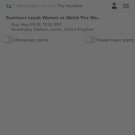
Σύνδεση
Αθλητισμός
Cricket
The Hundred
Sunrisers Leeds Women vs Welsh Fire Women/Sunrisers Leeds Men vs Welsh Fire Men The Hundred εισιτήρια
Κυρ, Αυγ 09 26, 12:00 BST
Headingley Stadium,
Leeds, United Kingdom
Απόκρυψη χάρτη
Καρφίτσωμα χάρτη