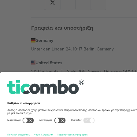
Γραφεία και υποστήριξη
Germany
Unter den Linden 24, 10117 Berlin, Germany
United States
131 Continental Dr, Suite 305, Newark, Delaware 19713, 
Bulgaria
Regus Sofia City West, bul Totleben 53-55, 1606 Sofia, B
Mexico
Av Chapultepec 360, Roma Norte, Cuauhtémoc, 06700
Η νομική οντότητα του παρόχου πλατφόρμας ενδέχεται ν
συγκεκριμένης εκδήλωσης, στο αποτύπωμα και στους 