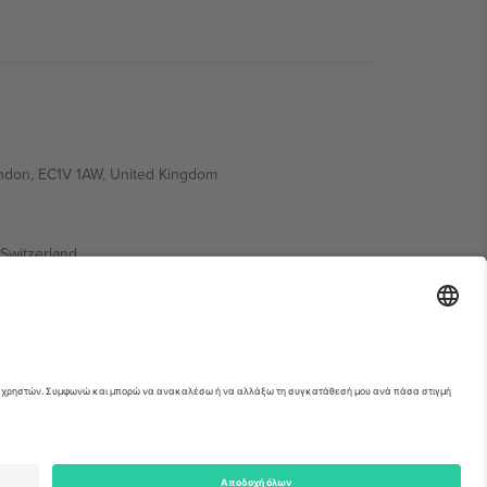
ondon, EC1V 1AW, United Kingdom
Switzerland
ding A1, Office 302, Dubai, United Arab Emirates
ια λεπτομέρειες ανατρέξτε στη σελίδα της
erved.