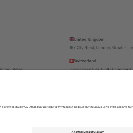
United Kingdom
167 City Road, London, Greater L
Switzerland
United States
Dorfstrasse 52a, 6390 Engelberg, 
United Arab Emirates
ulgaria
UAE Dubai Silicon Oasis, DDP Buil
 Ciudad de México, CDMX, Mexico
α διαφέρει ανάλογα με την τοποθεσία, την εκδήλωση ή/και τον τομέα. Γ
όρους.,
Νομική γνωστοποίηση
και
Οροι.
© 2026 Ticombo. All rights res