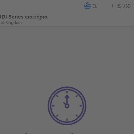
EL
+1
USD
DI Series εισιτήρια
ited Kingdom