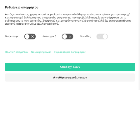
Σχετικά
Εταιρικές υπηρεσίες
Ομάδα
Συχνές Ερωτήσεις
TixProtect
Πώς λειτουργεί
Νομική γνωστοποίηση
Ξενοδοχεία
Όροι και Προΰποθέσεις
Κόμβος Παγκοσμίου Κυπέλλου
Πρόγραμμα Συνεργατών
Επικοινωνήστε μαζί μας
Γραφεία και υποστήριξη