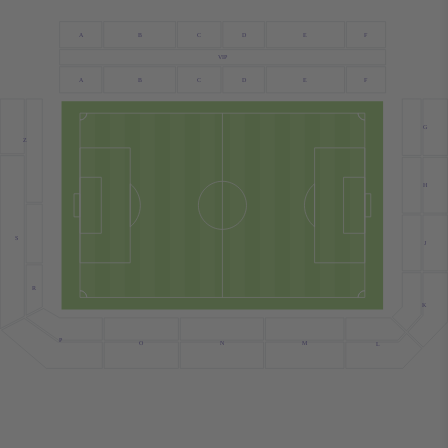
A
B
C
D
E
F
VIP
A
B
C
D
E
F
G
Z
H
S
J
R
K
P
O
N
M
L