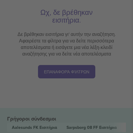
Ωχ, δε βρέθηκαν
εισιτήρια.
Δε βρέθηκαν εισιτήρια γι' αυτήν την αναζήτηση.
Αφαιρέστε τα φίλτρα για να δείτε περισσότερα
αποτελέσματα ή εισάγετε μια νέα λέξη-κλειδί
αναζήτησης για να δείτε νέα αποτελέσματα
ΕΠΑΝΑΦΟΡΆ ΦΊΛΤΡΩΝ
Γρήγοροι σύνδεσμοι
Aalesunds FK
Εισιτήρια
Sarpsborg 08 FF
Εισιτήρια
Eli