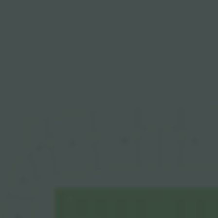
C
D
E
F
A
B