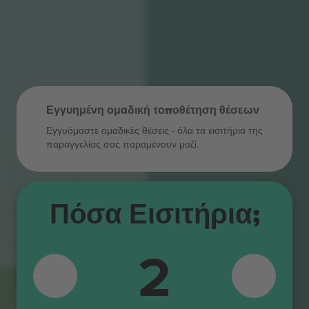
Εγγυημένη ομαδική τοποθέτηση θέσεων
Εγγυόμαστε ομαδικές θέσεις - όλα τα εισιτήρια της
παραγγελίας σας παραμένουν μαζί.
B
Πόσα Εισιτήρια;
A
2
A
B