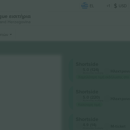
EL
+1
USD
gue εισιτήρια
 and Herzegovina
στών
Shortside
5.0 (124)
Ηλεκτρονι
Αξιόπιστος πωλητής
Χαμηλότερη τιμή εκδήλωσης στο
Shortside
5.0 (220)
Ηλεκτρονι
Αξιόπιστος πωλητής
Καλύτερη τιμή
Shortside
4.9 (14)
M-ticket
Αξιόπιστος πωλητής