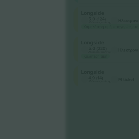
Longside
5.0 (124)
Ηλεκτρονι
Αξιόπιστος πωλητής
Χαμηλότερη τιμή κατηγορίας στο
Longside
5.0 (220)
Ηλεκτρονι
Αξιόπιστος πωλητής
Καλύτερη τιμή
Longside
4.9 (14)
M-ticket
Αξιόπιστος πωλητής