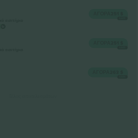
ΑΓΟΡΆ
251 $
ΚΆΘΕ
κό εισιτήριο
ΑΓΟΡΆ
251 $
ΚΆΘΕ
κό εισιτήριο
ΑΓΟΡΆ
263 $
ΚΆΘΕ
Τέλος αποτελεσμάτων