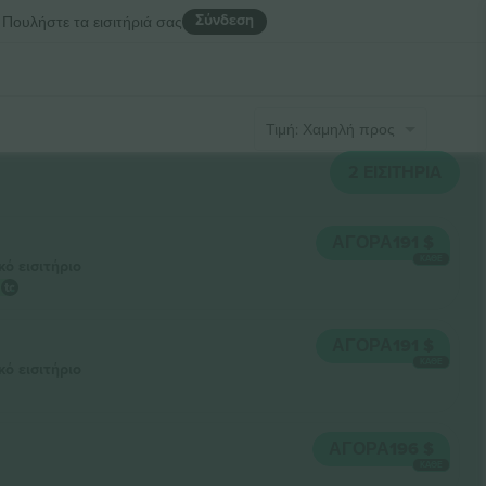
Σύνδεση
Πουλήστε τα εισιτήριά σας
Τιμή: Χαμηλή προς Υψηλή
2
ΕΙΣΙΤΉΡΙΑ
ΑΓΟΡΆ
191 $
ΚΆΘΕ
κό εισιτήριο
ΑΓΟΡΆ
191 $
ΚΆΘΕ
κό εισιτήριο
ΑΓΟΡΆ
196 $
ΚΆΘΕ