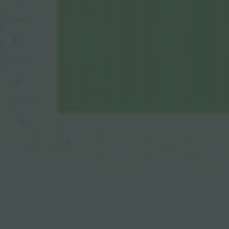
C
D
E
A
D