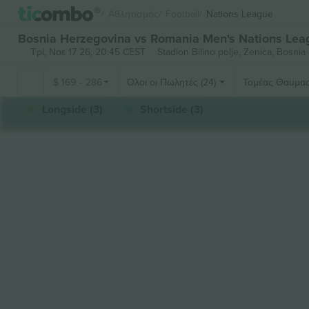
Αθλητισμός
Football
Nations League
Bosnia Herzegovina vs Romania Men's Nations Lea
Τρί, Νοε 17 26, 20:45 CEST
Stadion Bilino polje,
Zenica, Bosnia
$
169
-
286
Όλοι οι Πωλητές (24)
Τομέας Θαυμα
Longside (3)
Shortside (3)