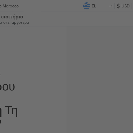
p Morocco
EL
+1
USD
εισιτήρια
ιστεί αργότερα
Ο
ρου
ή Τη
ν