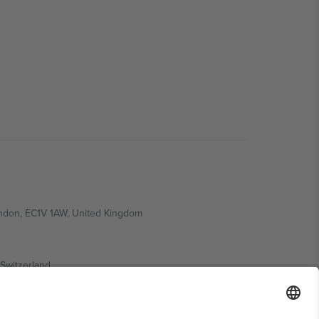
ondon, EC1V 1AW, United Kingdom
Switzerland
ding A1, Office 302, Dubai, United Arab Emirates