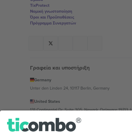
TixProtect
Νομική γνωστοποίηση
Όροι και Προΰποθέσεις
Πρόγραμμα Συνεργατών
Γραφεία και υποστήριξη
Germany
Unter den Linden 24, 10117 Berlin, Germany
United States
131 Continental Dr, Suite 305, Newark, Delaware 19713, 
Bulgaria
Regus Sofia City West, bul Totleben 53-55, 1606 Sofia, B