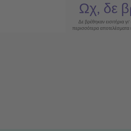
Ωχ, δε β
Δε βρέθηκαν εισιτήρια γι'
περισσότερα αποτελέσματα ή 