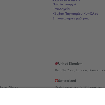
Πώς λειτουργεί
Ξενοδοχεία
Κόμβος Παγκοσμίου Κυπέλλου
Επικοινωνήστε μαζί μας
United Kingdom
167 City Road, London, Greater L
Switzerland
United States
Dorfstrasse 52a, 6390 Engelberg, 
United Arab Emirates
ulgaria
UAE Dubai Silicon Oasis, DDP Buil