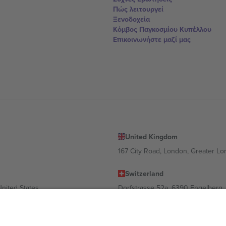
Πώς λειτουργεί
Ξενοδοχεία
Κόμβος Παγκοσμίου Κυπέλλου
Επικοινωνήστε μαζί μας
United Kingdom
167 City Road, London, Greater L
Switzerland
United States
Dorfstrasse 52a, 6390 Engelberg, 
United Arab Emirates
ulgaria
UAE Dubai Silicon Oasis, DDP Buil