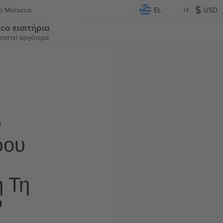
p Morocco
EL
+1
USD
co εισιτήρια
ιστεί αργότερα
Ο
ρου
ή Τη
ν