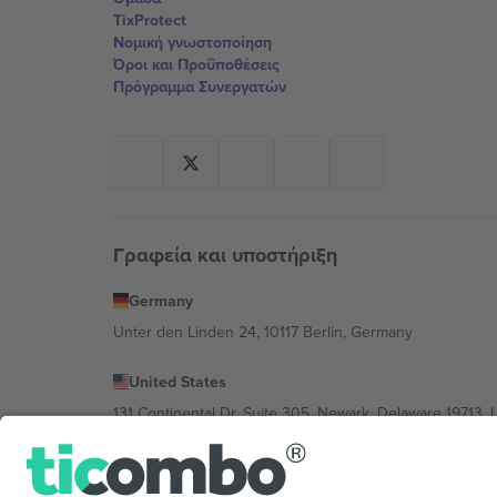
TixProtect
Νομική γνωστοποίηση
Όροι και Προΰποθέσεις
Πρόγραμμα Συνεργατών
Γραφεία και υποστήριξη
Germany
Unter den Linden 24, 10117 Berlin, Germany
United States
131 Continental Dr, Suite 305, Newark, Delaware 19713, 
Bulgaria
Regus Sofia City West, bul Totleben 53-55, 1606 Sofia, B