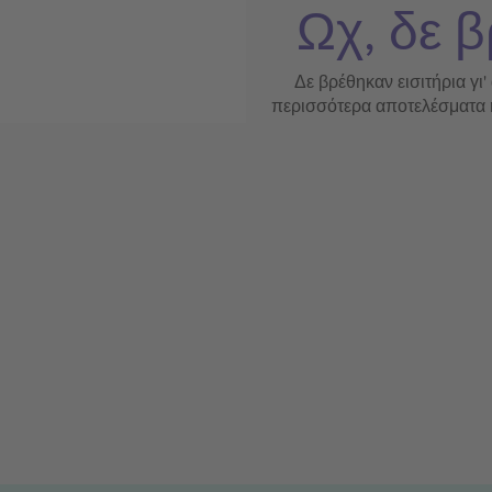
Ωχ, δε β
Δε βρέθηκαν εισιτήρια γι'
περισσότερα αποτελέσματα ή 