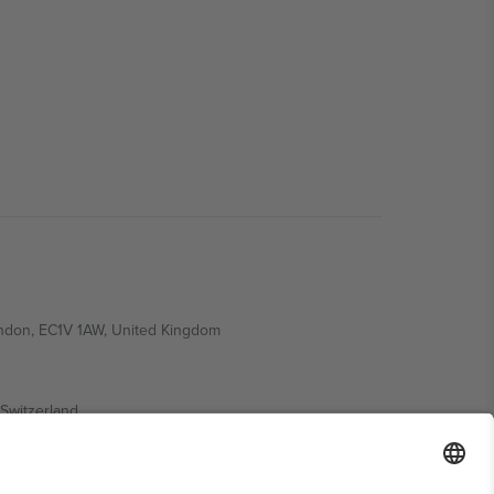
ondon, EC1V 1AW, United Kingdom
Switzerland
ding A1, Office 302, Dubai, United Arab Emirates