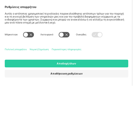
Σχετικά
Εταιρικές υπηρεσίες
Ομάδα
Συχνές Ερωτήσεις
TixProtect
Πώς λειτουργεί
Νομική γνωστοποίηση
Ξενοδοχεία
Όροι και Προΰποθέσεις
Κόμβος Παγκοσμίου Κυπέλλου
Πρόγραμμα Συνεργατών
Επικοινωνήστε μαζί μας
Γραφεία και υποστήριξη