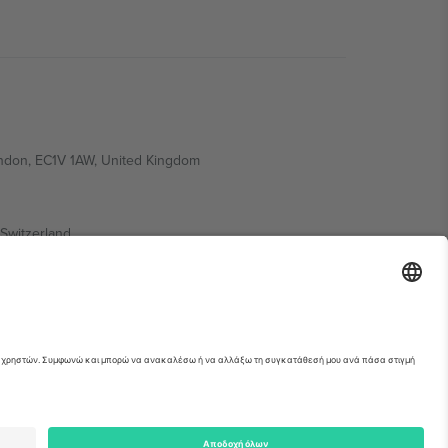
ondon, EC1V 1AW, United Kingdom
Switzerland
ding A1, Office 302, Dubai, United Arab Emirates
ια λεπτομέρειες ανατρέξτε στη σελίδα της
erved.