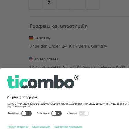
Γραφεία και υποστήριξη
Germany
Unter den Linden 24, 10117 Berlin, Germany
United States
131 Continental Dr, Suite 305, Newark, Delaware 19713, 
Bulgaria
Regus Sofia City West, bul Totleben 53-55, 1606 Sofia, B
Mexico
Av Chapultepec 360, Roma Norte, Cuauhtémoc, 06700
Η νομική οντότητα του παρόχου πλατφόρμας ενδέχεται ν
συγκεκριμένης εκδήλωσης, στο αποτύπωμα και στους 