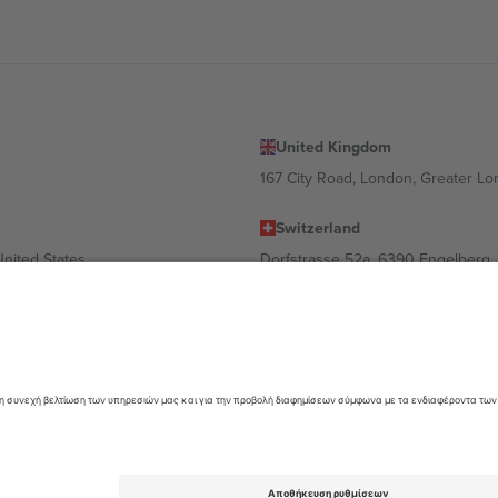
United Kingdom
167 City Road, London, Greater L
Switzerland
United States
Dorfstrasse 52a, 6390 Engelberg, 
United Arab Emirates
ulgaria
UAE Dubai Silicon Oasis, DDP Buil
 Ciudad de México, CDMX, Mexico
α διαφέρει ανάλογα με την τοποθεσία, την εκδήλωση ή/και τον τομέα. Γ
όρους.,
Νομική γνωστοποίηση
και
Οροι.
© 2026 Ticombo. All rights res