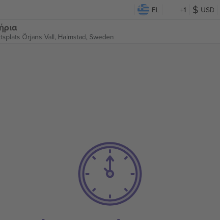
EL
+1
USD
τήρια
ttsplats Örjans Vall,
Halmstad, Sweden