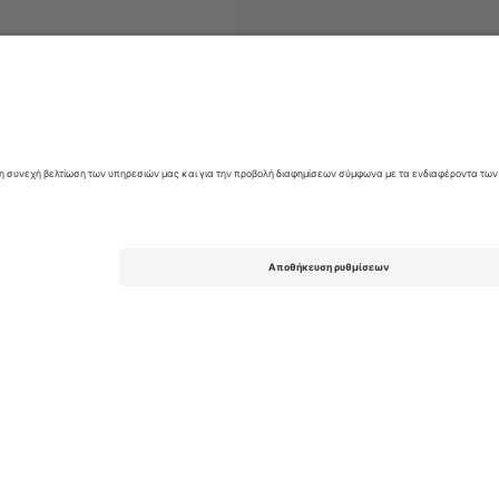
llsvenskan
Εισιτήρια