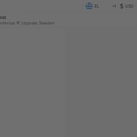
EL
+1
USD
ρια
nternas IP,
Uppsala, Sweden