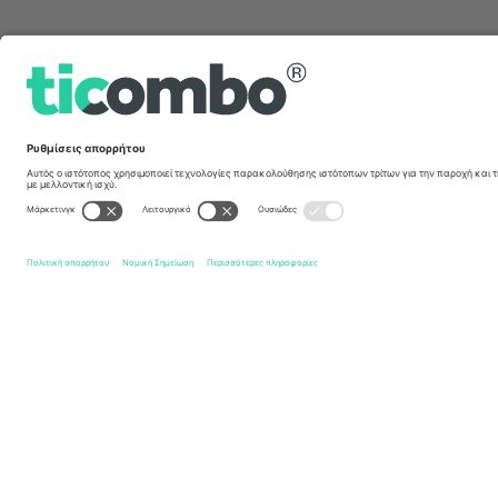
Γρήγοροι σύνδεσμοι
IK Sirius Fotboll
Εισιτήρια
Degerfors IF
Εισιτήρια
A