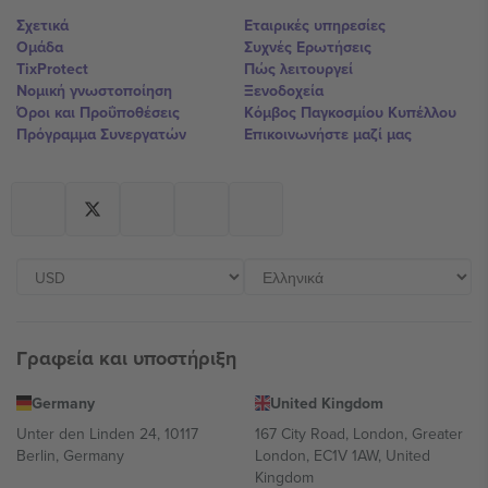
Σχετικά
Εταιρικές υπηρεσίες
Ομάδα
Συχνές Ερωτήσεις
TixProtect
Πώς λειτουργεί
Νομική γνωστοποίηση
Ξενοδοχεία
Όροι και Προΰποθέσεις
Κόμβος Παγκοσμίου Κυπέλλου
Πρόγραμμα Συνεργατών
Επικοινωνήστε μαζί μας
Γραφεία και υποστήριξη
Germany
United Kingdom
Unter den Linden 24, 10117
167 City Road, London, Greater
Berlin, Germany
London, EC1V 1AW, United
Kingdom