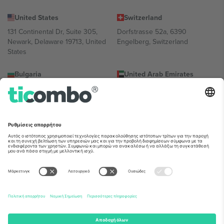
United States
Switzerland
131 Continental Dr, Suite 305,
Dorfstrasse 52a, 6390
Newark, Delaware 19713, United
Engelberg, Switzerland
States
Bulgaria
United Arab Emirates
Regus Sofia City West, bul
UAE Dubai Silicon Oasis, DDP
Totleben 53-55, 1606 Sofia,
Building A1, Office 302, Dubai,
Bulgaria
United Arab Emirates
Mexico
Av Chapultepec 360, Roma
Norte, Cuauhtémoc, 06700
Ciudad de México, CDMX,
Mexico
Η νομική οντότητα του παρόχου πλατφόρμας ενδέχεται να
διαφέρει ανάλογα με την τοποθεσία, την εκδήλωση ή/και τον
τομέα. Για λεπτομέρειες ανατρέξτε στη σελίδα της συγκεκριμένης
εκδήλωσης, στο αποτύπωμα και στους όρους.,
Νομική