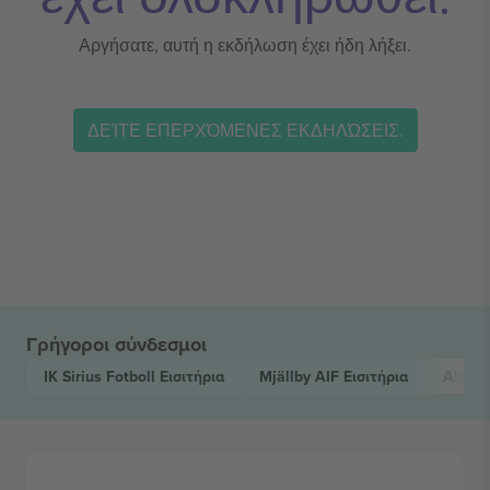
Αργήσατε, αυτή η εκδήλωση έχει ήδη λήξει.
ΔΕΊΤΕ ΕΠΕΡΧΌΜΕΝΕΣ ΕΚΔΗΛΏΣΕΙΣ.
Γρήγοροι σύνδεσμοι
IK Sirius Fotboll
Εισιτήρια
Mjällby AIF
Εισιτήρια
Allsv