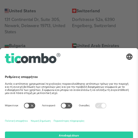
United States
Switzerland
131 Continental Dr, Suite 305,
Dorfstrasse 52a, 6390
Newark, Delaware 19713, United
Engelberg, Switzerland
States
Bulgaria
United Arab Emirates
Regus Sofia City West, bul
UAE Dubai Silicon Oasis, DDP
Totleben 53-55, 1606 Sofia,
Building A1, Office 302, Dubai,
Bulgaria
United Arab Emirates
Mexico
Av Chapultepec 360, Roma
Norte, Cuauhtémoc, 06700
Ciudad de México, CDMX,
Mexico
Η νομική οντότητα του παρόχου πλατφόρμας ενδέχεται να
διαφέρει ανάλογα με την τοποθεσία, την εκδήλωση ή/και τον
τομέα. Για λεπτομέρειες ανατρέξτε στη σελίδα της συγκεκριμένης
εκδήλωσης, στο αποτύπωμα και στους όρους.,
Νομική