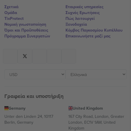
Σχετικά
Εταιρικές υπηρεσίες
Ομάδα
Συχνές Ερωτήσεις
TixProtect
Πώς λειτουργεί
Νομική γνωστοποίηση
Ξενοδοχεία
Όροι και Προΰποθέσεις
Κόμβος Παγκοσμίου Κυπέλλου
Πρόγραμμα Συνεργατών
Επικοινωνήστε μαζί μας
Γραφεία και υποστήριξη
Germany
United Kingdom
Unter den Linden 24, 10117
167 City Road, London, Greater
Berlin, Germany
London, EC1V 1AW, United
Kingdom