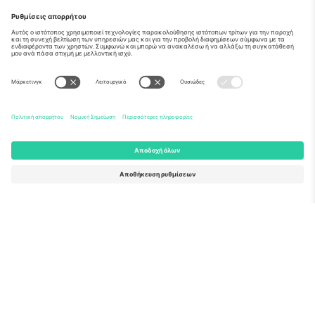
Σχετικά
Εταιρικές υπηρεσίες
Ομάδα
Συχνές Ερωτήσεις
TixProtect
Πώς λειτουργεί
Νομική γνωστοποίηση
Ξενοδοχεία
Όροι και Προΰποθέσεις
Κόμβος Παγκοσμίου Κυπέλλου
Πρόγραμμα Συνεργατών
Επικοινωνήστε μαζί μας
Γραφεία και υποστήριξη